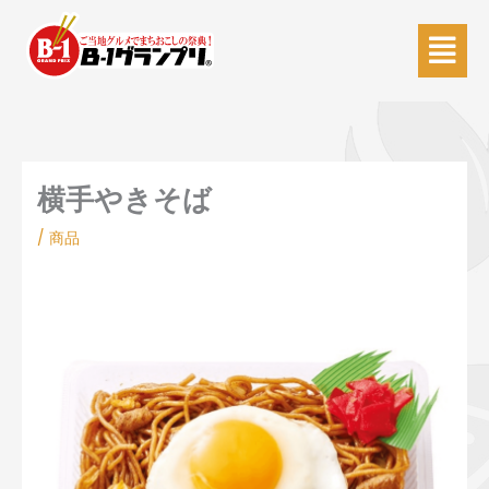
内
Main
容
Menu
を
ス
キ
ッ
プ
横手やきそば
/
商品