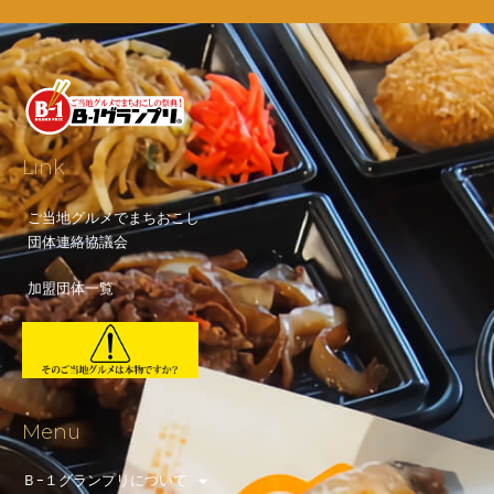
Link
ご当地グルメでまちおこし
団体連絡協議会
加盟団体一覧
Menu
Ｂ-１グランプリについて