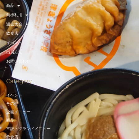
商品
商標利用
過去大会
飲食店
イベント
出展方法
お問い合わせ
Category
イベント
その他
企画メニュー
商品
常設・グランドメニュー
飲食店