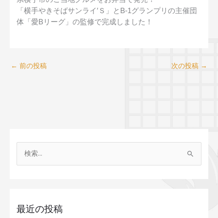
「横手やきそばサンライ′Ｓ」とB-1グランプリの主催団
体「愛Bリーグ」の監修で完成しました！
←
前の投稿
次の投稿
→
ア
ー
検
カ
索
イ
対
ブ
象
最近の投稿
: